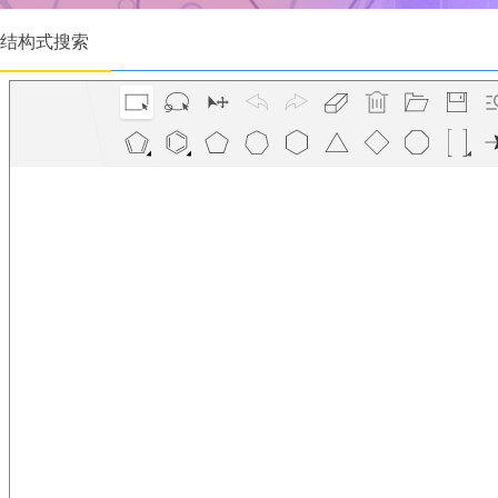
结构式搜索